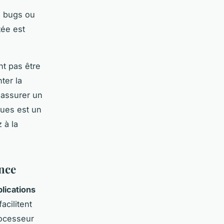
e bugs ou
tée est
nt pas être
ter la
r assurer un
çues est un
 à la
ance
lications
facilitent
rocesseur