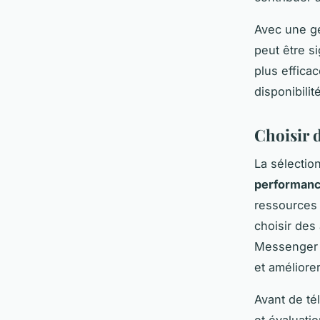
Avec une ge
peut être si
plus effica
disponibili
Choisir d
La sélection
performan
ressources 
choisir des
Messenger L
et améliorer
Avant de té