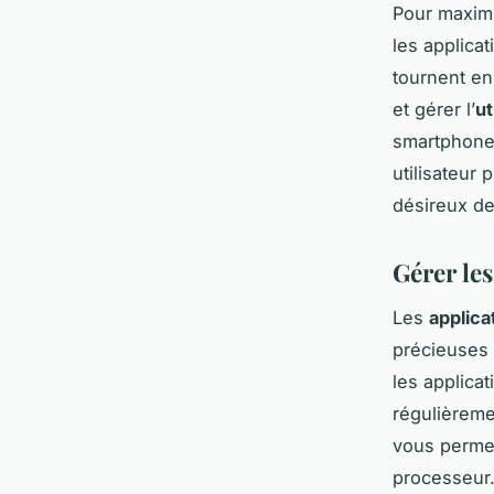
Pour maximi
les applica
tournent en
et gérer l’
ut
smartphone,
utilisateur 
désireux de
Gérer les
Les
applica
précieuses 
les applica
régulièrem
vous permet
processeur