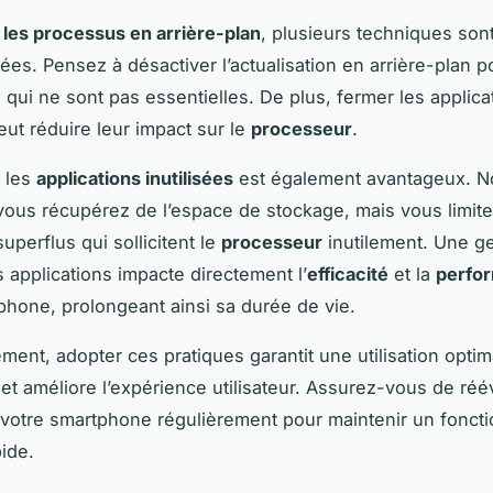
r les processus en arrière-plan
, plusieurs techniques son
s. Pensez à désactiver l’actualisation en arrière-plan p
s qui ne sont pas essentielles. De plus, fermer les applic
peut réduire leur impact sur le
processeur
.
r les
applications inutilisées
est également avantageux. N
ous récupérez de l’espace de stockage, mais vous limite
uperflus qui sollicitent le
processeur
inutilement. Une g
s applications impacte directement l’
efficacité
et la
perfo
phone, prolongeant ainsi sa durée de vie.
ent, adopter ces pratiques garantit une utilisation opti
et améliore l’expérience utilisateur. Assurez-vous de réé
votre smartphone régulièrement pour maintenir un fonc
pide.