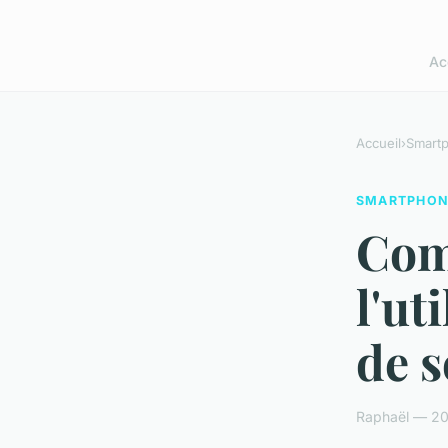
Ac
Accueil
›
Smart
SMARTPHON
Com
l'ut
de 
Raphaël — 20