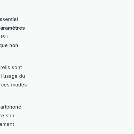
ssentiel
paramètres
 Par
sque non
reils sont
e l’usage du
de ces modes
martphone.
ire son
lement