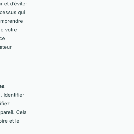
r et d’éviter
ocessus qui
comprendre
de votre
nce
sateur
es
 Identifier
ifiez
pareil. Cela
ire et le