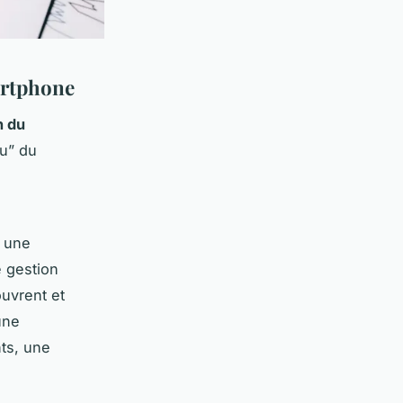
artphone
n du
au” du
r une
e gestion
ouvrent et
une
ts, une