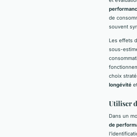
et évaluati
performan
de consomma
souvent s
Les effets d
sous-estimé
consommatio
fonctionnem
choix strat
longévité
et
Utiliser 
Dans un mo
de perform
l’identifica