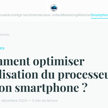
cueil
Actu
High tech
Internet
Jeux-video
Marketing
Matériel
Smartpho
phones
ES
ment optimiser
ilisation du processe
son smartphone ?
 décembre 2024 — 5 min de lecture