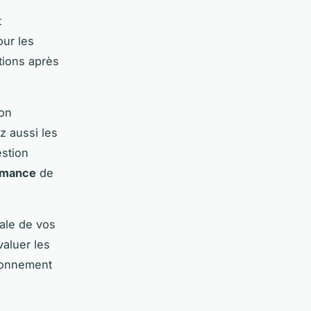
t
our les
ations après
on
z aussi les
estion
rmance
de
male de vos
valuer les
tionnement