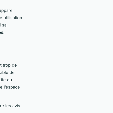
appareil
 utilisation
i sa
es
.
 trop de
sible de
ite ou
e l’espace
re les avis