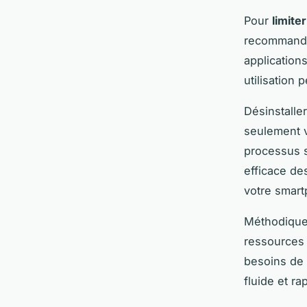
Pour
limite
recommandée
application
utilisation 
Désinstalle
seulement v
processus s
efficace de
votre smart
Méthodiquem
ressources 
besoins de 
fluide et ra