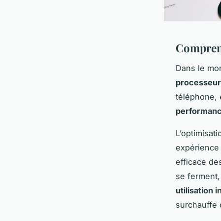
Comprend
Dans le mo
processeur
téléphone, e
performan
L’optimisati
expérience 
efficace des
se ferment,
utilisation
surchauffe 