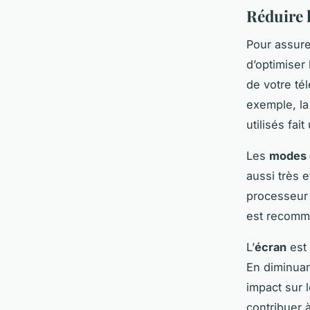
Réduire 
Pour assur
d’optimiser
de votre té
exemple, la
utilisés fai
Les
modes 
aussi très e
processeur 
est recomma
L’
écran
est 
En diminuan
impact sur 
contribuer 