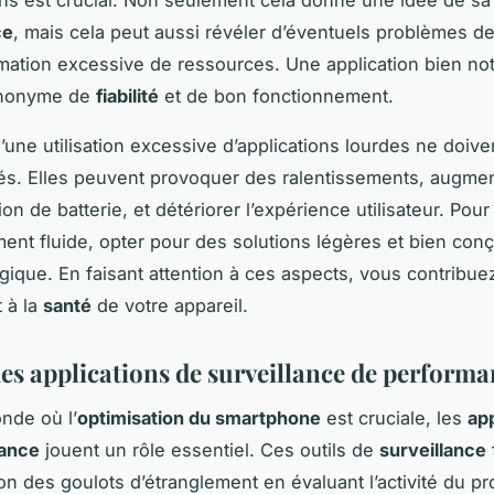
ons est crucial. Non seulement cela donne une idée de sa
ce
, mais cela peut aussi révéler d’éventuels problèmes d
tion excessive de ressources. Une application bien no
ynonyme de
fiabilité
et de bon fonctionnement.
’une utilisation excessive d’applications lourdes ne doive
s. Elles peuvent provoquer des ralentissements, augmen
n de batterie, et détériorer l’expérience utilisateur. Pou
ent fluide, opter pour des solutions légères et bien con
égique. En faisant attention à ces aspects, vous contribuez
 à la
santé
de votre appareil.
des applications de surveillance de perform
nde où l’
optimisation du smartphone
est cruciale, les
app
ance
jouent un rôle essentiel. Ces outils de
surveillance
tion des goulots d’étranglement en évaluant l’activité du p